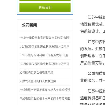
联系我们
江苏中控
地理位置优越
公司新闻
供系统设计、
“电能计量设备典型环境联合实验室”制度
江苏中控
评审会召开
1-2月仪器仪表制造业利润总额8.4亿元 同
的发展，汇聚
比下降71.7%
工业节能与综合利用工作要点发布 计量
创新理念，在
产品质量可靠
仪表成节能“先锋”
1-2月仪器仪表制造业利润总额8.4亿元 同
比下降71.7%
如何能购买到合格电线电缆
公司视质
业的服务，并
天然气流量计的四大发展趋势
电线电缆产品满足率及市场占有率均超过
江苏中控
温度传感器和
90%
电线电缆行业的技术水平的两个重要方面