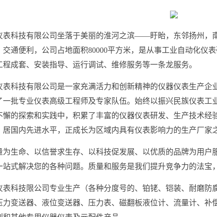
仪表科技有限公司坐落于美丽的淮河之滨——盱眙，东邻扬州，
，交通便利，公司占地面积80000平方米，是从事工业自动化仪
工程成套、安装指导、运行调试、维修服务等一条龙服务。
仪表科技有限公司是一家充满活力和创新精神的仪器仪表生产企
了一批专业仪表高级工程师及专家队伍。始终以振兴民族仪表工
不懈的探索和实践中，积累了丰富的仪器仪表研发、生产技术经
，居国内先进水平，正成长为区域内具有仪表影响力的生产厂家
量为生命、以信誉求生存、以科技促发展、以优质的品牌为用户
一站式解决您的各种问题。质量和服务是我们提升竞争力的法宝
仪表科技限公司专业生产（各种分度号的、铂铑、铠装、耐磨防
压力变送器、液位变送器、压力表、磁翻板液位计、流量计、补