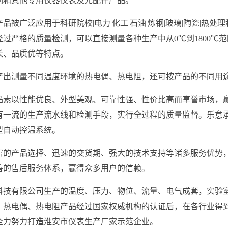
列和其他专用仪器仪表及元配件产品。
品被广泛应用于科研院校|电力|化工|石油|炼钢|玻璃|陶瓷|热处
经过严格的质量检测，可以直接测量各种生产中从0℃到1800℃
长、品质优等特点。
产出测量不同温度环境的热电偶、热电阻，还可按产品的不同用
素以性能优良、外型美观、可靠性强、性价比高而享誉市场，赢得用户
有一流的生产流水线和检测手段，实行全过程的质量监督。乐意
型自动控温系统。
富的产品选择、迅速的交货期、强大的技术支持等诸多服务优势
善的售后服务体系，赢得众多用户的信赖。
科技有限公司生产的温度、压力、物位、流量、电气成套，实验
，热电偶、热电阻产品经过国家权威机构的认证后，在各行业得
全力努力打造淮安市仪表生产厂家示范企业。