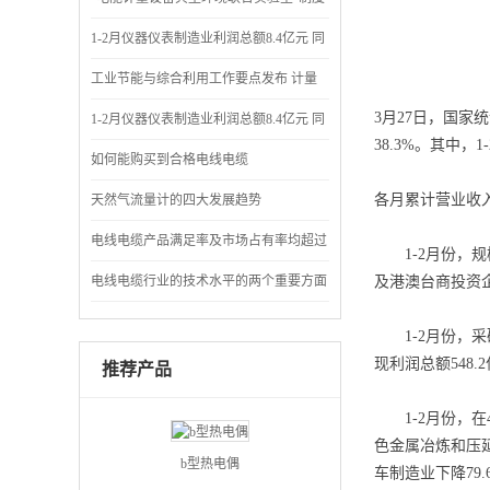
评审会召开
1-2月仪器仪表制造业利润总额8.4亿元 同
比下降71.7%
工业节能与综合利用工作要点发布 计量
3月27日，国家
仪表成节能“先锋”
1-2月仪器仪表制造业利润总额8.4亿元 同
38.3%。其中，
比下降71.7%
如何能购买到合格电线电缆
各月累计营业收
天然气流量计的四大发展趋势
电线电缆产品满足率及市场占有率均超过
1-2月份，规模
90%
电线电缆行业的技术水平的两个重要方面
及港澳台商投资企业
1-2月份，采矿
现利润总额548.
推荐产品
1-2月份，在4
色金属冶炼和压延
b型热电偶
车制造业下降79