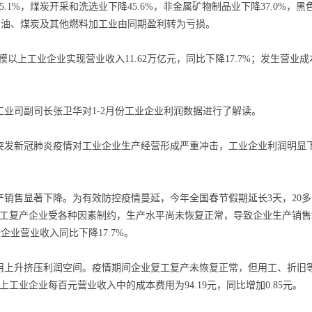
5.1%，煤炭开采和洗选业下降45.6%，非金属矿物制品业下降37.0%，
，石油、煤炭及其他燃料加工业由同期盈利转为亏损。
以上工业企业实现营业收入11.62万亿元，同比下降17.7%；发生营业成本9
。
司副司长张卫华对1-2月份工业企业利润数据进行了解读。
新冠肺炎疫情对工业企业生产经营形成严重冲击，工业企业利润明显下降。
售显著下降。为有效防控疫情蔓延，今年全国春节假期延长3天，20多
复工复产企业受各种因素制约，生产水平尚未恢复正常，导致企业生产销售
业企业营业收入同比下降17.7%。
升挤压利润空间。疫情期间企业复工复产未恢复正常，但用工、折旧等
上工业企业每百元营业收入中的成本费用为94.19元，同比增加0.85元。