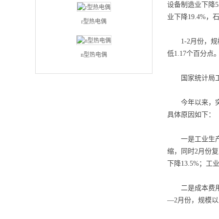
设备制造业下降5
业下降19.4%
r型热电偶
1-2月份，规模
低1.17个百分点
n型热电偶
国家统计局工业
今年以来，突发
具体原因如下：
一是工业生产销
缩，同时2月份
下降13.5%；工
二是成本费用上
—2月份，规模以