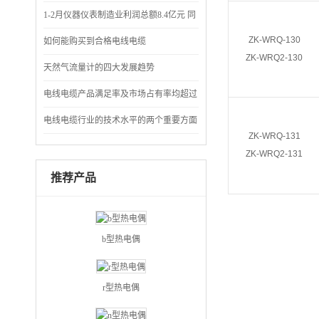
仪表成节能“先锋”
1-2月仪器仪表制造业利润总额8.4亿元 同
ZK-WRQ-130
比下降71.7%
如何能购买到合格电线电缆
ZK-WRQ2-130
天然气流量计的四大发展趋势
电线电缆产品满足率及市场占有率均超过
90%
电线电缆行业的技术水平的两个重要方面
ZK-WRQ-131
ZK-WRQ2-131
推荐产品
b型热电偶
r型热电偶