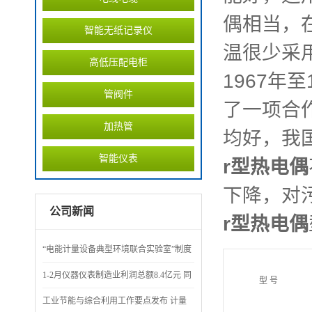
偶相当，
智能无纸记录仪
温很少采
高低压配电柜
1967年
管阀件
了一项合
加热管
均好，我
智能仪表
r型热电偶
下降，对
公司新闻
r型热电偶
“电能计量设备典型环境联合实验室”制度
评审会召开
1-2月仪器仪表制造业利润总额8.4亿元 同
型 号
比下降71.7%
工业节能与综合利用工作要点发布 计量