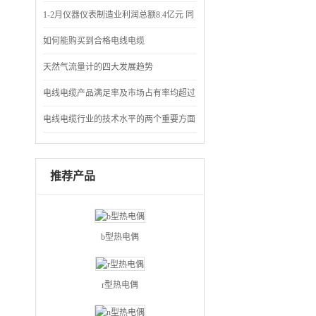
仪表成节能“先锋”
1-2月仪器仪表制造业利润总额8.4亿元 同
比下降71.7%
如何能购买到合格电线电缆
天然气流量计的四大发展趋势
电线电缆产品满足率及市场占有率均超过
90%
电线电缆行业的技术水平的两个重要方面
推荐产品
b型热电偶
r型热电偶