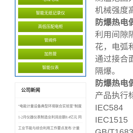
机械强度
智能无纸记录仪
防爆热电
高低压配电柜
利用间隙
管阀件
花，电弧
加热管
通过接合
智能仪表
隔爆。
防爆热电
公司新闻
产品执行
IEC584
“电能计量设备典型环境联合实验室”制度
评审会召开
1-2月仪器仪表制造业利润总额8.4亿元 同
IEC1515
比下降71.7%
工业节能与综合利用工作要点发布 计量
GB/T1683