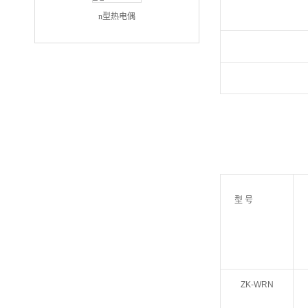
n型热电偶
型 号
ZK-WRN