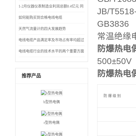
仪表成节能“先锋”
1-2月仪器仪表制造业利润总额8.4亿元 同
JB/T5518
比下降71.7%
如何能购买到合格电线电缆
GB3836
天然气流量计的四大发展趋势
常温绝缘
电线电缆产品满足率及市场占有率均超过
防爆热电
90%
电线电缆行业的技术水平的两个重要方面
500±5
防爆热电
推荐产品
防 爆 级 别
b型热电偶
r型热电偶